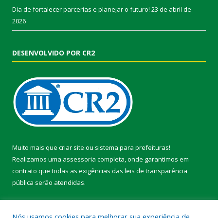
Dia de fortalecer parcerias e planejar o futuro!
23 de abril de
2026
DESENVOLVIDO POR CR2
Muito mais que
criar site
ou
sistema para prefeituras
!
Realizamos uma
assessoria
completa, onde garantimos em
contrato que todas as exigências das
leis de transparência
pública
serão atendidas.
Conheça o
PNTP
e o
Radar da Transparência Pública
Nós usamos cookies para melhorar sua experiência de