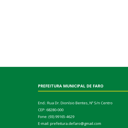
PREFEITURA MUNICIPAL DE FARO
End.: Rua Dr. Dionísio Bentes, Nº S/n Centro
CEP: 68280-000
Fone: (93) 99165-4629
E-mail: prefeitura.defaro@gmail.com