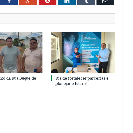
tter
Facebook
Google+
Pinterest
LinkedIn
Tumblr
Email
to da Rua Duque de
Dia de fortalecer parcerias e
planejar o futuro!