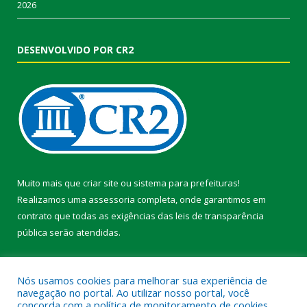
2026
DESENVOLVIDO POR CR2
Muito mais que
criar site
ou
sistema para prefeituras
!
Realizamos uma
assessoria
completa, onde garantimos em
contrato que todas as exigências das
leis de transparência
pública
serão atendidas.
Conheça o
PNTP
e o
Radar da Transparência Pública
Nós usamos cookies para melhorar sua experiência de
navegação no portal. Ao utilizar nosso portal, você
concorda com a política de monitoramento de cookies.