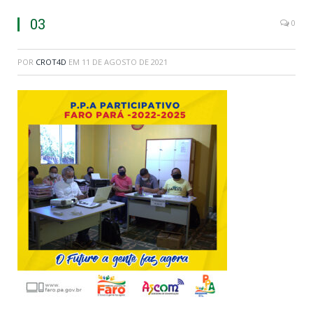
03
0
POR
CROT4D
EM
11 DE AGOSTO DE 2021