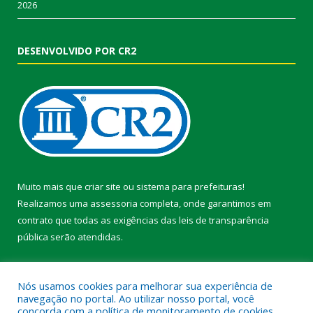
2026
DESENVOLVIDO POR CR2
Muito mais que
criar site
ou
sistema para prefeituras
!
Realizamos uma
assessoria
completa, onde garantimos em
contrato que todas as exigências das
leis de transparência
pública
serão atendidas.
Conheça o
PNTP
e o
Radar da Transparência Pública
Nós usamos cookies para melhorar sua experiência de
navegação no portal. Ao utilizar nosso portal, você
concorda com a política de monitoramento de cookies.