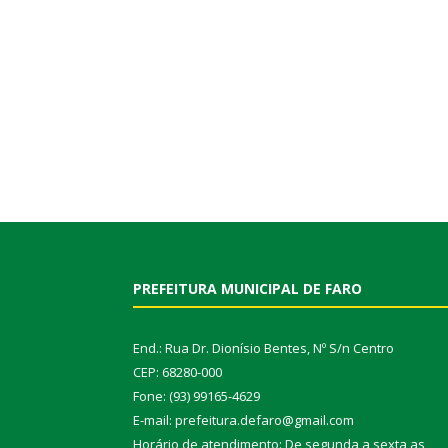
PREFEITURA MUNICIPAL DE FARO
End.: Rua Dr. Dionísio Bentes, Nº S/n Centro
CEP: 68280-000
Fone: (93) 99165-4629
E-mail: prefeitura.defaro@gmail.com
Horário de atendimento: De segunda a sexta as