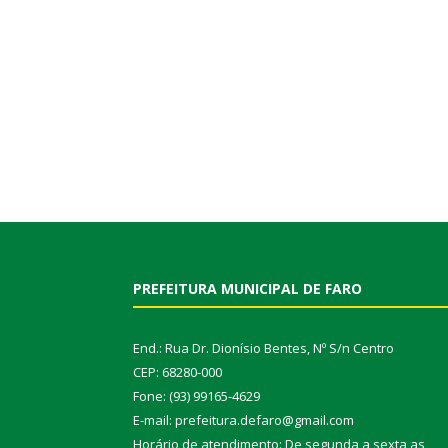
PREFEITURA MUNICIPAL DE FARO
End.: Rua Dr. Dionísio Bentes, Nº S/n Centro
CEP: 68280-000
Fone: (93) 99165-4629
E-mail: prefeitura.defaro@gmail.com
Horário de atendimento: De segunda a sexta as