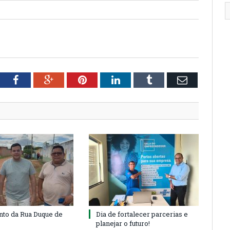
tter
Facebook
Google+
Pinterest
LinkedIn
Tumblr
Email
to da Rua Duque de
Dia de fortalecer parcerias e
planejar o futuro!