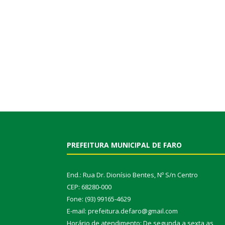
PREFEITURA MUNICIPAL DE FARO
End.: Rua Dr. Dionísio Bentes, Nº S/n Centro
CEP: 68280-000
Fone: (93) 99165-4629
E-mail: prefeitura.defaro@gmail.com
Horário de atendimento: De segunda a sexta as