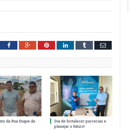
tter
Facebook
Google+
Pinterest
LinkedIn
Tumblr
Email
to da Rua Duque de
Dia de fortalecer parcerias e
planejar o futuro!