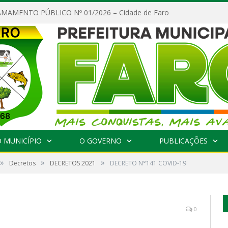
MAMENTO PÚBLICO Nº 01/2026 – Cidade de Faro
 MUNICÍPIO
O GOVERNO
PUBLICAÇÕES
»
»
»
Decretos
DECRETOS 2021
DECRETO N°141 COVID-19
0