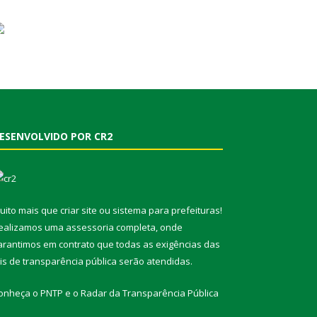
ESENVOLVIDO POR CR2
uito mais que
criar site
ou
sistema para prefeituras
!
ealizamos uma
assessoria
completa, onde
arantimos em contrato que todas as exigências das
eis de transparência pública
serão atendidas.
onheça o
PNTP
e o
Radar da Transparência Pública