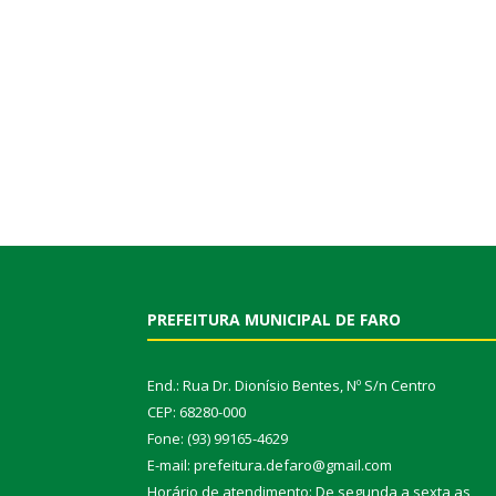
PREFEITURA MUNICIPAL DE FARO
End.: Rua Dr. Dionísio Bentes, Nº S/n Centro
CEP: 68280-000
Fone: (93) 99165-4629
E-mail: prefeitura.defaro@gmail.com
Horário de atendimento: De segunda a sexta as