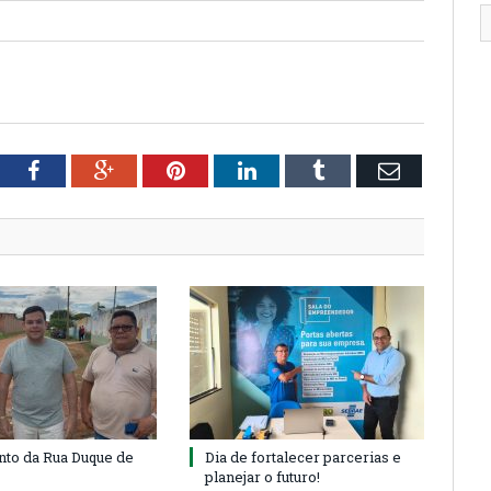
tter
Facebook
Google+
Pinterest
LinkedIn
Tumblr
Email
to da Rua Duque de
Dia de fortalecer parcerias e
planejar o futuro!