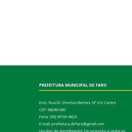
PREFEITURA MUNICIPAL DE FARO
End.: Rua Dr. Dionísio Bentes, Nº S/n Centro
CEP: 68280-000
Fone: (93) 99165-4629
E-mail: prefeitura.defaro@gmail.com
Horário de atendimento: De segunda a sexta as