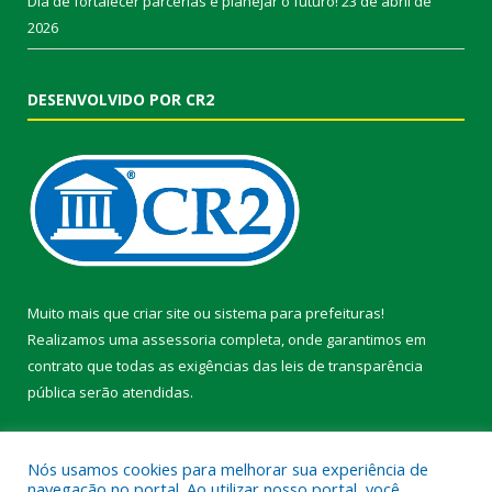
Dia de fortalecer parcerias e planejar o futuro!
23 de abril de
2026
DESENVOLVIDO POR CR2
Muito mais que
criar site
ou
sistema para prefeituras
!
Realizamos uma
assessoria
completa, onde garantimos em
contrato que todas as exigências das
leis de transparência
pública
serão atendidas.
Conheça o
PNTP
e o
Radar da Transparência Pública
Nós usamos cookies para melhorar sua experiência de
navegação no portal. Ao utilizar nosso portal, você