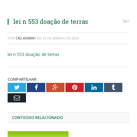
lei n 553 doação de terras
0
POR
CR2-ADMIN1
EM
12 DE JANEIRO DE 2024
lei n 553 doação de terras
COMPARTILHAR:
Twitter
Facebook
Google+
Pinterest
LinkedIn
Tumblr
Email
CONTEÚDO RELACIONADO