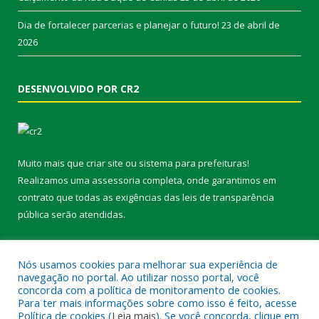
Dia de fortalecer parcerias e planejar o futuro!
23 de abril de
2026
DESENVOLVIDO POR CR2
Muito mais que
criar site
ou
sistema para prefeituras
!
Realizamos uma
assessoria
completa, onde garantimos em
contrato que todas as exigências das
leis de transparência
pública
serão atendidas.
Conheça o
PNTP
e o
Radar da Transparência Pública
Nós usamos cookies para melhorar sua experiência de
navegação no portal. Ao utilizar nosso portal, você
concorda com a política de monitoramento de cookies.
Para ter mais informações sobre como isso é feito, acesse
Política de cookies (
Leia mais
). Se você concorda, clique em