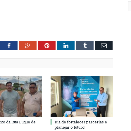
tter
Facebook
Google+
Pinterest
LinkedIn
Tumblr
Email
to da Rua Duque de
Dia de fortalecer parcerias e
planejar o futuro!