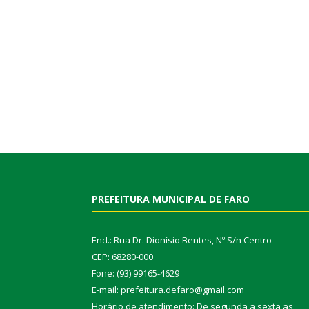
PREFEITURA MUNICIPAL DE FARO
End.: Rua Dr. Dionísio Bentes, Nº S/n Centro
CEP: 68280-000
Fone: (93) 99165-4629
E-mail: prefeitura.defaro@gmail.com
Horário de atendimento: De segunda a sexta as