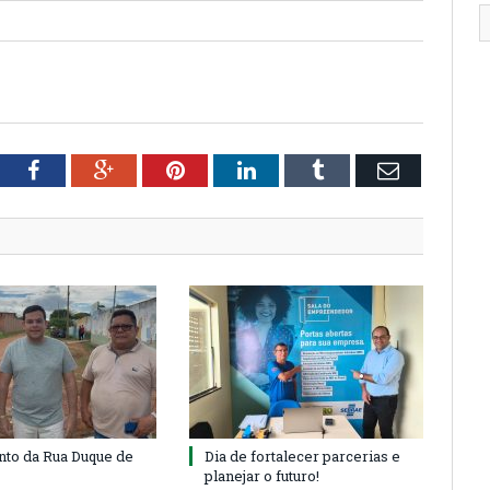
tter
Facebook
Google+
Pinterest
LinkedIn
Tumblr
Email
to da Rua Duque de
Dia de fortalecer parcerias e
planejar o futuro!