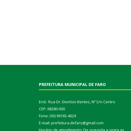
PREFEITURA MUNICIPAL DE FARO
End.: Rua Dr. Dionísio Bentes, Nº S/n Centro
CEP: 68280-000
Fone: (93) 99165-4629
E-mail: prefeitura.defaro@gmail.com
Horário de atendimento: De segunda a sexta as