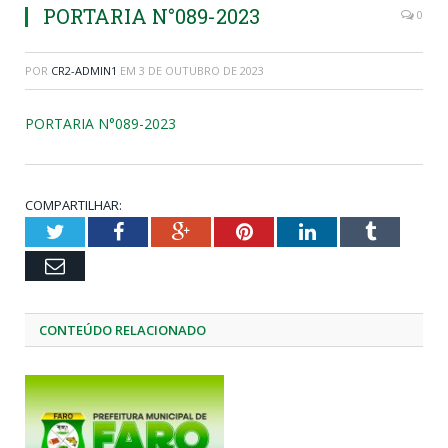
PORTARIA N°089-2023
0
POR
CR2-ADMIN1
EM
3 DE OUTUBRO DE 2023
PORTARIA N°089-2023
COMPARTILHAR:
Twitter
Facebook
Google+
Pinterest
LinkedIn
Tumblr
Email
CONTEÚDO RELACIONADO