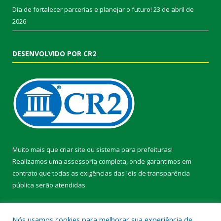
Dia de fortalecer parcerias e planejar o futuro!
23 de abril de
2026
DESENVOLVIDO POR CR2
Muito mais que
criar site
ou
sistema para prefeituras
!
Realizamos uma
assessoria
completa, onde garantimos em
contrato que todas as exigências das
leis de transparência
pública
serão atendidas.
Conheça o
PNTP
e o
Radar da Transparência Pública
Nós usamos cookies para melhorar sua experiência de