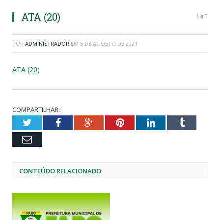
ATA (20)
0
POR
ADMINISTRADOR
EM
5 DE AGOSTO DE 2021
ATA (20)
COMPARTILHAR:
Twitter
Facebook
Google+
Pinterest
LinkedIn
Tumblr
Email
CONTEÚDO RELACIONADO