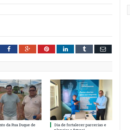
tter
Facebook
Google+
Pinterest
LinkedIn
Tumblr
Email
to da Rua Duque de
Dia de fortalecer parcerias e