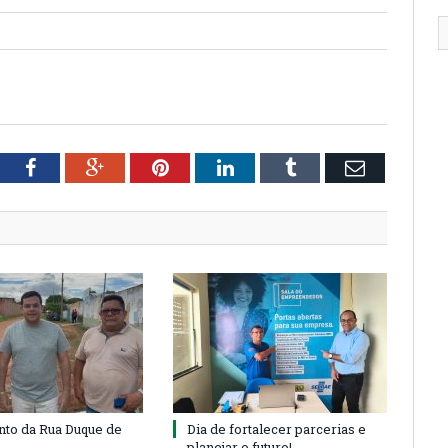
tter
Facebook
Google+
Pinterest
LinkedIn
Tumblr
Email
to da Rua Duque de
Dia de fortalecer parcerias e
planejar o futuro!