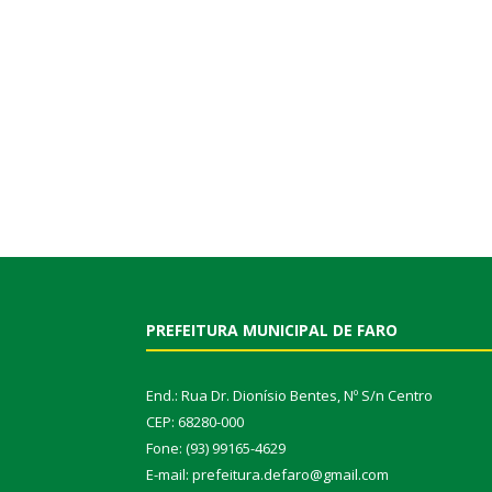
PREFEITURA MUNICIPAL DE FARO
End.: Rua Dr. Dionísio Bentes, Nº S/n Centro
CEP: 68280-000
Fone: (93) 99165-4629
E-mail: prefeitura.defaro@gmail.com