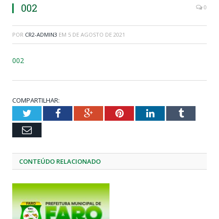
002
0
POR
CR2-ADMIN3
EM
5 DE AGOSTO DE 2021
002
COMPARTILHAR:
Twitter
Facebook
Google+
Pinterest
LinkedIn
Tumblr
Email
CONTEÚDO RELACIONADO