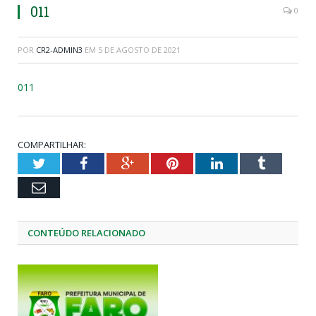
011
0
POR
CR2-ADMIN3
EM
5 DE AGOSTO DE 2021
011
COMPARTILHAR:
Twitter
Facebook
Google+
Pinterest
LinkedIn
Tumblr
Email
CONTEÚDO RELACIONADO