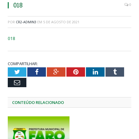
018
0
POR
CR2-ADMIN3
EM
5 DE AGOSTO DE 2021
018
COMPARTILHAR:
Twitter
Facebook
Google+
Pinterest
LinkedIn
Tumblr
Email
CONTEÚDO RELACIONADO