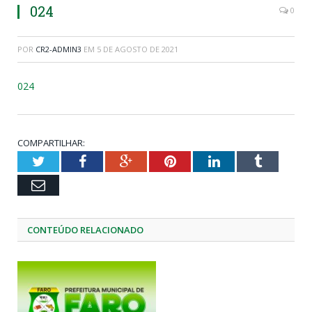
024
0
POR
CR2-ADMIN3
EM
5 DE AGOSTO DE 2021
024
COMPARTILHAR:
Twitter
Facebook
Google+
Pinterest
LinkedIn
Tumblr
Email
CONTEÚDO RELACIONADO