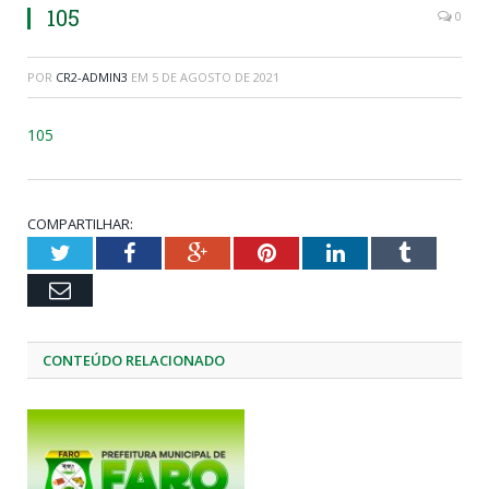
105
0
POR
CR2-ADMIN3
EM
5 DE AGOSTO DE 2021
105
COMPARTILHAR:
Twitter
Facebook
Google+
Pinterest
LinkedIn
Tumblr
Email
CONTEÚDO RELACIONADO