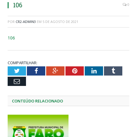
106
0
POR
CR2-ADMIN3
EM
5 DE AGOSTO DE 2021
106
COMPARTILHAR:
Twitter
Facebook
Google+
Pinterest
LinkedIn
Tumblr
Email
CONTEÚDO RELACIONADO