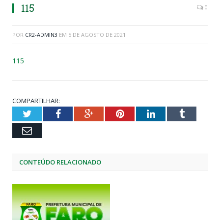
115
0
POR
CR2-ADMIN3
EM
5 DE AGOSTO DE 2021
115
COMPARTILHAR:
Twitter
Facebook
Google+
Pinterest
LinkedIn
Tumblr
Email
CONTEÚDO RELACIONADO