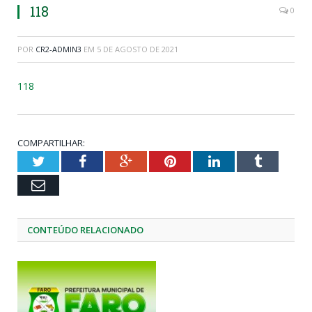
118
0
POR
CR2-ADMIN3
EM
5 DE AGOSTO DE 2021
118
COMPARTILHAR:
Twitter
Facebook
Google+
Pinterest
LinkedIn
Tumblr
Email
CONTEÚDO RELACIONADO