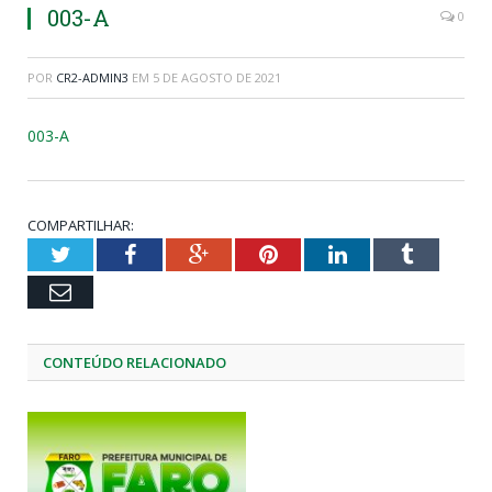
003-A
0
POR
CR2-ADMIN3
EM
5 DE AGOSTO DE 2021
003-A
COMPARTILHAR:
Twitter
Facebook
Google+
Pinterest
LinkedIn
Tumblr
Email
CONTEÚDO RELACIONADO