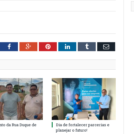
tter
Facebook
Google+
Pinterest
LinkedIn
Tumblr
Email
to da Rua Duque de
Dia de fortalecer parcerias e
planejar o futuro!