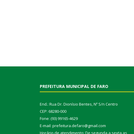
PREFEITURA MUNICIPAL DE FARO
End.: Rua Dr. Dionísio Bentes, Nº S/n Centro
CEP: 68280-000
Fone: (93) 99165-4629
E-mail: prefeitura.defaro@gmail.com
Horário de atendimento: De segunda a sexta as