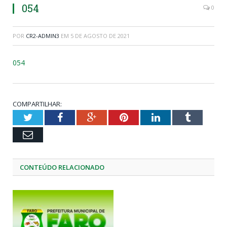
054
0
POR
CR2-ADMIN3
EM
5 DE AGOSTO DE 2021
054
COMPARTILHAR:
Twitter
Facebook
Google+
Pinterest
LinkedIn
Tumblr
Email
CONTEÚDO RELACIONADO