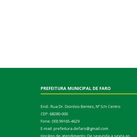
PREFEITURA MUNICIPAL DE FARO
End.: Rua Dr. Dionísio Bentes, Nº S/n Centro
CEP: 68280-000
Fone: (93) 99165-4629
E-mail: prefeitura.defaro@gmail.com
Horário de atendimento: De segunda a sexta as