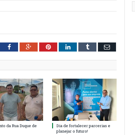
tter
Facebook
Google+
Pinterest
LinkedIn
Tumblr
Email
to da Rua Duque de
Dia de fortalecer parcerias e
planejar o futuro!