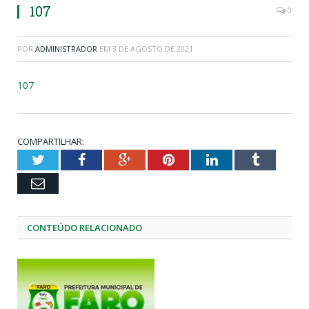
107
0
POR
ADMINISTRADOR
EM
3 DE AGOSTO DE 2021
107
COMPARTILHAR:
Twitter
Facebook
Google+
Pinterest
LinkedIn
Tumblr
Email
CONTEÚDO RELACIONADO