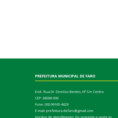
PREFEITURA MUNICIPAL DE FARO
End.: Rua Dr. Dionísio Bentes, Nº S/n Centro
CEP: 68280-000
Fone: (93) 99165-4629
E-mail: prefeitura.defaro@gmail.com
Horário de atendimento: De segunda a sexta as