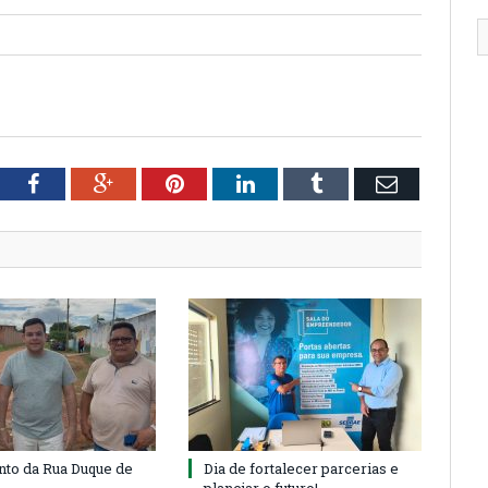
tter
Facebook
Google+
Pinterest
LinkedIn
Tumblr
Email
to da Rua Duque de
Dia de fortalecer parcerias e