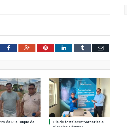
tter
Facebook
Google+
Pinterest
LinkedIn
Tumblr
Email
to da Rua Duque de
Dia de fortalecer parcerias e