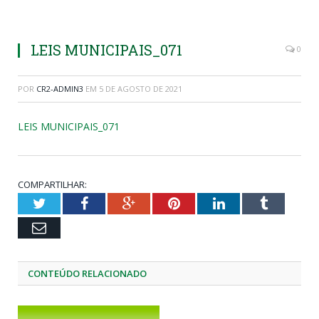
LEIS MUNICIPAIS_071
0
POR
CR2-ADMIN3
EM
5 DE AGOSTO DE 2021
LEIS MUNICIPAIS_071
COMPARTILHAR:
Twitter
Facebook
Google+
Pinterest
LinkedIn
Tumblr
Email
CONTEÚDO RELACIONADO