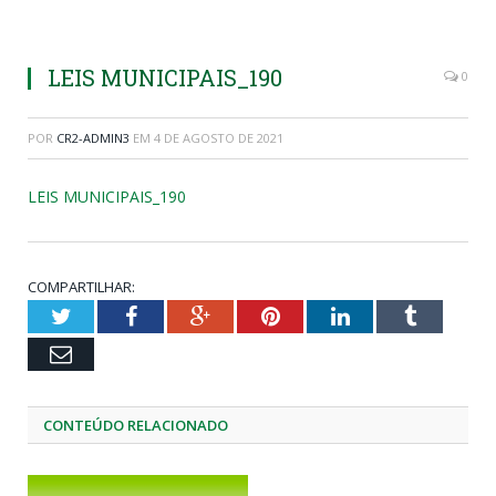
LEIS MUNICIPAIS_190
0
POR
CR2-ADMIN3
EM
4 DE AGOSTO DE 2021
LEIS MUNICIPAIS_190
COMPARTILHAR:
Twitter
Facebook
Google+
Pinterest
LinkedIn
Tumblr
Email
CONTEÚDO RELACIONADO