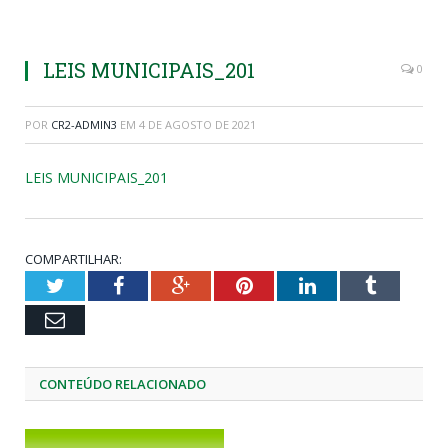
LEIS MUNICIPAIS_201
0
POR
CR2-ADMIN3
EM
4 DE AGOSTO DE 2021
LEIS MUNICIPAIS_201
COMPARTILHAR:
Twitter
Facebook
Google+
Pinterest
LinkedIn
Tumblr
Email
CONTEÚDO RELACIONADO