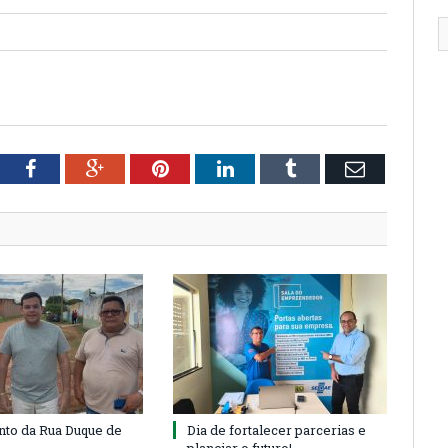
tter
Facebook
Google+
Pinterest
LinkedIn
Tumblr
Email
to da Rua Duque de
Dia de fortalecer parcerias e