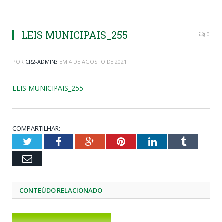
LEIS MUNICIPAIS_255
0
POR
CR2-ADMIN3
EM
4 DE AGOSTO DE 2021
LEIS MUNICIPAIS_255
COMPARTILHAR:
Twitter
Facebook
Google+
Pinterest
LinkedIn
Tumblr
Email
CONTEÚDO RELACIONADO