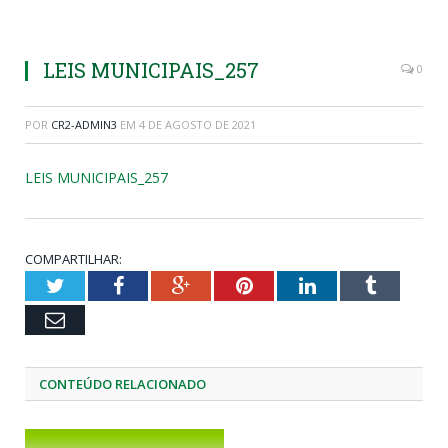
LEIS MUNICIPAIS_257
0
POR
CR2-ADMIN3
EM
4 DE AGOSTO DE 2021
LEIS MUNICIPAIS_257
COMPARTILHAR:
Twitter
Facebook
Google+
Pinterest
LinkedIn
Tumblr
Email
CONTEÚDO RELACIONADO