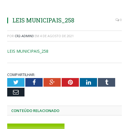
LEIS MUNICIPAIS_258
0
POR
CR2-ADMIN3
EM
4 DE AGOSTO DE 2021
LEIS MUNICIPAIS_258
COMPARTILHAR:
Twitter
Facebook
Google+
Pinterest
LinkedIn
Tumblr
Email
CONTEÚDO RELACIONADO