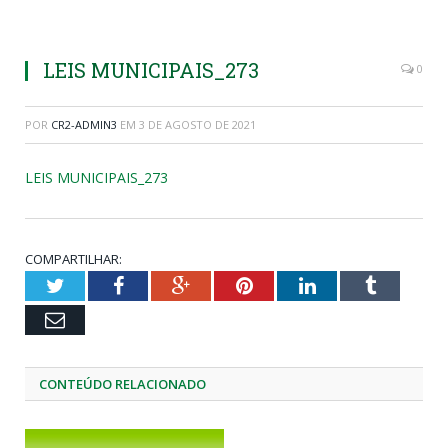
LEIS MUNICIPAIS_273
0
POR
CR2-ADMIN3
EM
3 DE AGOSTO DE 2021
LEIS MUNICIPAIS_273
COMPARTILHAR:
Twitter
Facebook
Google+
Pinterest
LinkedIn
Tumblr
Email
CONTEÚDO RELACIONADO