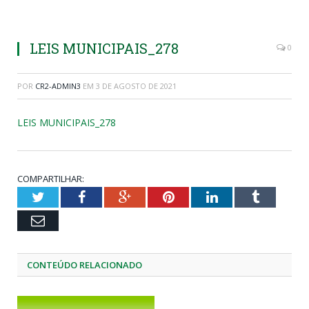
LEIS MUNICIPAIS_278
0
POR
CR2-ADMIN3
EM
3 DE AGOSTO DE 2021
LEIS MUNICIPAIS_278
COMPARTILHAR:
Twitter
Facebook
Google+
Pinterest
LinkedIn
Tumblr
Email
CONTEÚDO RELACIONADO