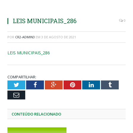
LEIS MUNICIPAIS_286
0
POR
CR2-ADMIN3
EM
3 DE AGOSTO DE 2021
LEIS MUNICIPAIS_286
COMPARTILHAR:
Twitter
Facebook
Google+
Pinterest
LinkedIn
Tumblr
Email
CONTEÚDO RELACIONADO