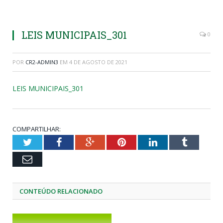
LEIS MUNICIPAIS_301
0
POR
CR2-ADMIN3
EM
4 DE AGOSTO DE 2021
LEIS MUNICIPAIS_301
COMPARTILHAR:
Twitter
Facebook
Google+
Pinterest
LinkedIn
Tumblr
Email
CONTEÚDO RELACIONADO