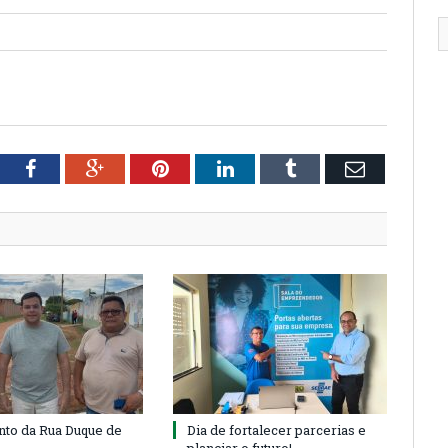
tter
Facebook
Google+
Pinterest
LinkedIn
Tumblr
Email
to da Rua Duque de
Dia de fortalecer parcerias e