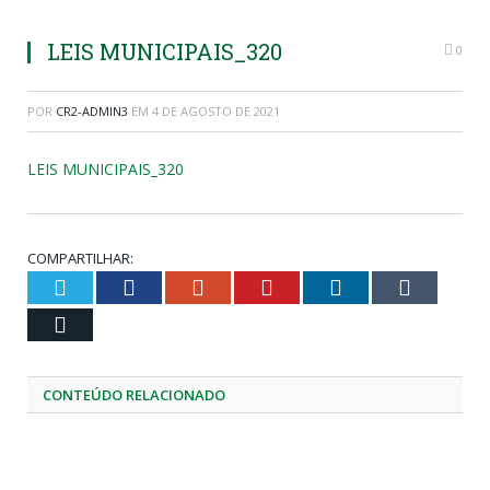
LEIS MUNICIPAIS_320
0
POR
CR2-ADMIN3
EM
4 DE AGOSTO DE 2021
LEIS MUNICIPAIS_320
COMPARTILHAR:
Twitter
Facebook
Google+
Pinterest
LinkedIn
Tumblr
Email
CONTEÚDO RELACIONADO