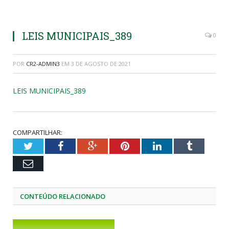
LEIS MUNICIPAIS_389
0
POR
CR2-ADMIN3
EM
3 DE AGOSTO DE 2021
LEIS MUNICIPAIS_389
COMPARTILHAR:
Twitter
Facebook
Google+
Pinterest
LinkedIn
Tumblr
Email
CONTEÚDO RELACIONADO